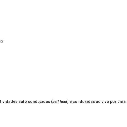
0.
atividades auto conduzidas (
self lead)
e conduzidas ao vivo por um in