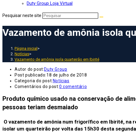
Duty Group Loja Virtual
Pesquisar neste site
Vazamento de amônia isola qua
Página inicial
>
Notícias
>
Vazamento de amônia isola quarteirão em Ibirité
Autor do post:
Duty Group
Post publicado:
18 de julho de 2018
Categoria do post:
Notícias
Comentários do post:
0 comentário
Produto químico usado na conservação de alim
pessoas teriam desmaiado
O vazamento de amônia num frigorífico em Ibirité, na re
isolar um quarteirão por volta das 15h30 desta segunda-