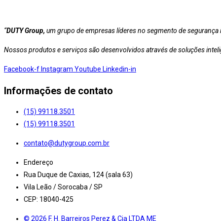
“
DUTY Group,
um grupo de empresas líderes no segmento de segurança i
Nossos produtos e serviços são desenvolvidos através de soluções inteli
Facebook-f
Instagram
Youtube
Linkedin-in
Informações de
contato
(15) 99118.3501
(15) 99118.3501
contato@dutygroup.com.br
Endereço
Rua Duque de Caxias, 124 (sala 63)
Vila Leão / Sorocaba / SP
CEP: 18040-425
© 2026 F. H. Barreiros Perez & Cia LTDA ME