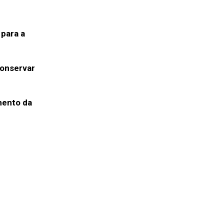
para a
conservar
mento da