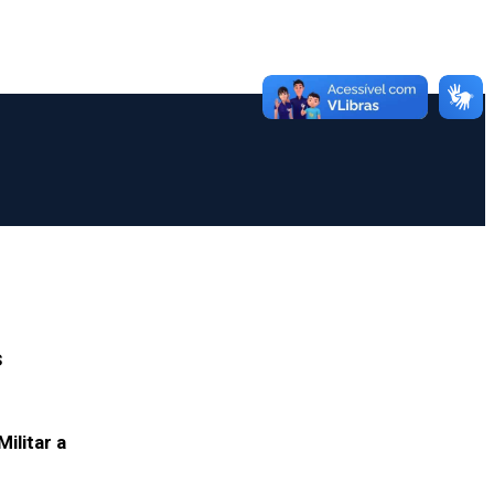
s
ilitar a